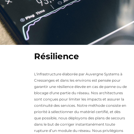
Résilience
L'infrastructure élaborée par Auvergne Systems à
Cressanges et dans les environs est pensée pour
garantir une résilience élevée en cas de panne ou de
blocage d'une partie du réseau. Nos architectures
sont conçues pour limiter les impacts et assurer la
continuité des services. Notre méthode consiste en
priorité à sélectionner du matériel certifié, et dès
que possible, nous déployons des plans de secours
dans le but de corriger instantanément toute
rupture d’un module du réseau. Nous privilégions