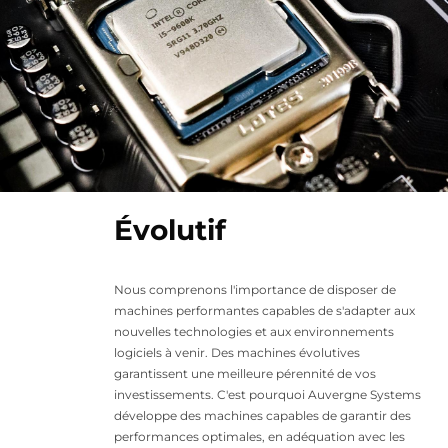
Évolutif
Nous comprenons l'importance de disposer de
machines performantes capables de s'adapter aux
nouvelles technologies et aux environnements
logiciels à venir. Des machines évolutives
garantissent une meilleure pérennité de vos
investissements. C'est pourquoi Auvergne Systems
développe des machines capables de garantir des
performances optimales, en adéquation avec les