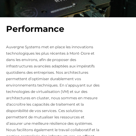
Performance
Auvergne Systems met en place les innovations
technologiques les plus récentes à Mont-Dore et
dans les environs, afin de proposer des
infrastructures avancées adaptées aux impératifs
quotidiens des entreprises. Nos architectures
permettent d’optimiser durablement vos
environnements techniques. En s’appuyant sur des
technologies de virtualisation (VM) et sur des
architectures en cluster, nous sommes en mesure
d'accroître les capacités de traitement et la
disponibilité de vos services. Ces solutions
permettent de mutualiser les ressources et
d’assurer une meilleure résilience des systèmes.
Nous facilitons également le travail collaboratif et la