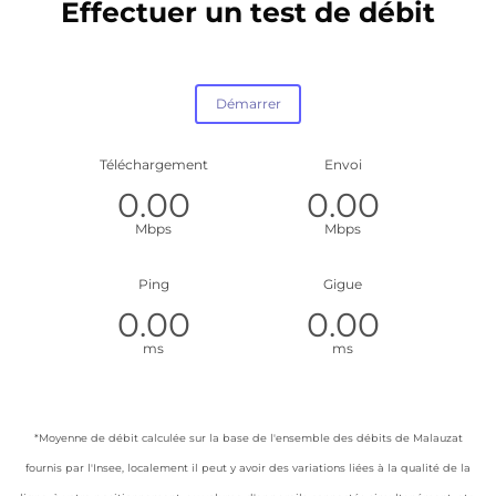
Effectuer un test de débit
Téléchargement
Envoi
Mbps
Mbps
Ping
Gigue
ms
ms
*Moyenne de débit calculée sur la base de l'ensemble des débits de Malauzat
fournis par l'Insee, localement il peut y avoir des variations liées à la qualité de la