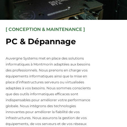
[ CONCEPTION & MAINTENANCE ]
PC & Dépannage
Auvergne Systems met en place des solutions
informatiques à Montmorin adaptées aux besoins
des professionnels. Nous prenons en charge vos
équipements informatiques ainsi que la mise en
place d’infrastructures serveurs ou virtualisées
adaptées à vos besoins. Nous sommes conscients
que des outils informatiques efficaces sont
indispensables pour améliorer votre performance
globale. Nous intégrons des technologies
innovantes pour améliorer la fiabilité de vos
infrastructures. Nous assurons la gestion de vos
équipements, de vos serveurs et de vos réseaux