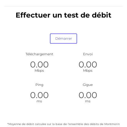
Effectuer un test de débit
Téléchargement
Envoi
Mbps
Mbps
Ping
Gigue
ms
ms
*Moyenne de débit calculée sur la base de l'ensemble des débits de Montmorin