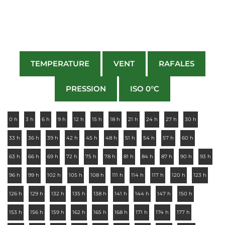
TEMPERATURE
VENT
RAFALES
PRESSION
ISO 0°C
0 h
3 h
6 h
9 h
12 h
15 h
18 h
21 h
24 h
27 h
30 h
33 h
36 h
39 h
42 h
45 h
48 h
51 h
54 h
57 h
60 h
63 h
66 h
69 h
72 h
75 h
78 h
81 h
84 h
87 h
90 h
93 h
96 h
99 h
102 h
105 h
108 h
111 h
114 h
117 h
120 h
123 h
126 h
129 h
132 h
135 h
138 h
141 h
144 h
147 h
150 h
153 h
156 h
159 h
162 h
165 h
168 h
171 h
174 h
177 h