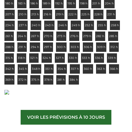
180 h
183 h
186 h
189 h
192 h
195 h
198 h
201 h
204 h
207 h
210 h
213 h
216 h
219 h
222 h
225 h
228 h
231 h
234 h
237 h
240 h
243 h
246 h
249 h
252 h
255 h
258 h
261 h
264 h
267 h
270 h
273 h
276 h
279 h
282 h
285 h
288 h
291 h
294 h
297 h
300 h
303 h
306 h
309 h
312 h
315 h
318 h
321 h
324 h
327 h
330 h
333 h
336 h
339 h
342 h
345 h
348 h
351 h
354 h
357 h
360 h
363 h
366 h
369 h
372 h
375 h
378 h
381 h
384 h
VOIR LES PRÉVISIONS À 10 JOURS