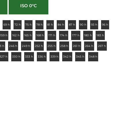
ISO 0°C
69 h
72 h
75 h
78 h
81 h
84 h
87 h
90 h
93 h
96 h
159 h
162 h
165 h
168 h
171 h
174 h
177 h
180 h
183 h
3 h
246 h
249 h
252 h
255 h
258 h
261 h
264 h
267 h
327 h
330 h
333 h
336 h
339 h
342 h
345 h
348 h