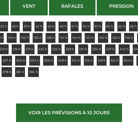
VENT
RAFALES
PRESSION
33 h
36 h
39 h
42 h
45 h
48 h
51 h
54 h
57 h
60 h
63 h
66 h
 h
129 h
132 h
135 h
138 h
141 h
144 h
147 h
150 h
153 h
156 h
213 h
216 h
219 h
222 h
225 h
228 h
231 h
234 h
237 h
240 h
24
297 h
300 h
303 h
306 h
309 h
312 h
315 h
318 h
321 h
324 h
378 h
381 h
384 h
VOIR LES PRÉVISIONS À 10 JOURS