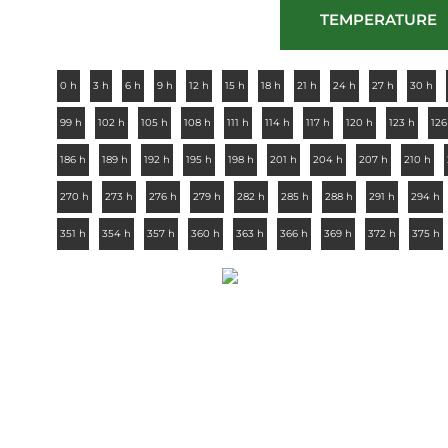
TEMPERATURE
0 h
3 h
6 h
9 h
12 h
15 h
18 h
21 h
24 h
27 h
30 h
99 h
102 h
105 h
108 h
111 h
114 h
117 h
120 h
123 h
126
186 h
189 h
192 h
195 h
198 h
201 h
204 h
207 h
210 h
270 h
273 h
276 h
279 h
282 h
285 h
288 h
291 h
294 h
351 h
354 h
357 h
360 h
363 h
366 h
369 h
372 h
375 h