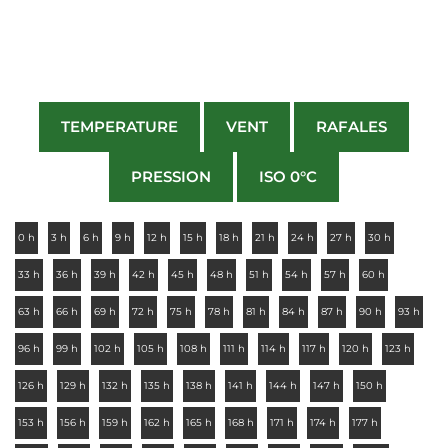
TEMPERATURE
VENT
RAFALES
PRESSION
ISO 0°C
0 h
3 h
6 h
9 h
12 h
15 h
18 h
21 h
24 h
27 h
30 h
33 h
36 h
39 h
42 h
45 h
48 h
51 h
54 h
57 h
60 h
63 h
66 h
69 h
72 h
75 h
78 h
81 h
84 h
87 h
90 h
93 h
96 h
99 h
102 h
105 h
108 h
111 h
114 h
117 h
120 h
123 h
126 h
129 h
132 h
135 h
138 h
141 h
144 h
147 h
150 h
153 h
156 h
159 h
162 h
165 h
168 h
171 h
174 h
177 h