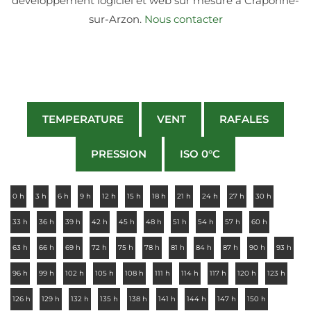
développement logiciel et web sur mesure à Craponne-
sur-Arzon.
Nous contacter
TEMPERATURE
VENT
RAFALES
PRESSION
ISO 0°C
0 h
3 h
6 h
9 h
12 h
15 h
18 h
21 h
24 h
27 h
30 h
33 h
36 h
39 h
42 h
45 h
48 h
51 h
54 h
57 h
60 h
63 h
66 h
69 h
72 h
75 h
78 h
81 h
84 h
87 h
90 h
93 h
96 h
99 h
102 h
105 h
108 h
111 h
114 h
117 h
120 h
123 h
126 h
129 h
132 h
135 h
138 h
141 h
144 h
147 h
150 h