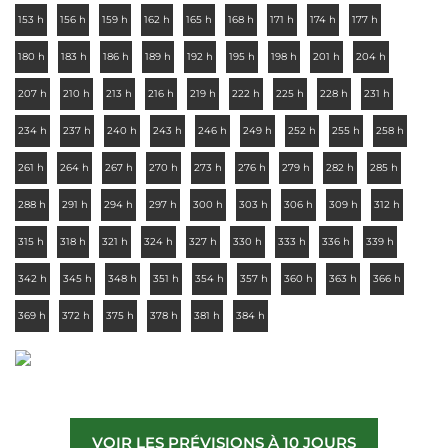
153 h
156 h
159 h
162 h
165 h
168 h
171 h
174 h
177 h
180 h
183 h
186 h
189 h
192 h
195 h
198 h
201 h
204 h
207 h
210 h
213 h
216 h
219 h
222 h
225 h
228 h
231 h
234 h
237 h
240 h
243 h
246 h
249 h
252 h
255 h
258 h
261 h
264 h
267 h
270 h
273 h
276 h
279 h
282 h
285 h
288 h
291 h
294 h
297 h
300 h
303 h
306 h
309 h
312 h
315 h
318 h
321 h
324 h
327 h
330 h
333 h
336 h
339 h
342 h
345 h
348 h
351 h
354 h
357 h
360 h
363 h
366 h
369 h
372 h
375 h
378 h
381 h
384 h
VOIR LES PRÉVISIONS À 10 JOURS