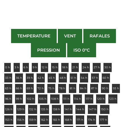
TEMPERATURE
VENT
RAFALES
PRESSION
ISO 0°C
0 h
3 h
6 h
9 h
12 h
15 h
18 h
21 h
24 h
27 h
30 h
33 h
36 h
39 h
42 h
45 h
48 h
51 h
54 h
57 h
60 h
63 h
66 h
69 h
72 h
75 h
78 h
81 h
84 h
87 h
90 h
93 h
96 h
99 h
102 h
105 h
108 h
111 h
114 h
117 h
120 h
123 h
126 h
129 h
132 h
135 h
138 h
141 h
144 h
147 h
150 h
153 h
156 h
159 h
162 h
165 h
168 h
171 h
174 h
177 h