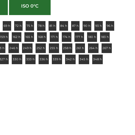
ISO 0°C
69 h
72 h
75 h
78 h
81 h
84 h
87 h
90 h
93 h
96 h
159 h
162 h
165 h
168 h
171 h
174 h
177 h
180 h
183 h
3 h
246 h
249 h
252 h
255 h
258 h
261 h
264 h
267 h
327 h
330 h
333 h
336 h
339 h
342 h
345 h
348 h