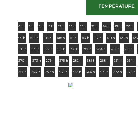
TEMPERATURE
0 h
3 h
6 h
9 h
12 h
15 h
18 h
21 h
24 h
27 h
30 h
99 h
102 h
105 h
108 h
111 h
114 h
117 h
120 h
123 h
126
186 h
189 h
192 h
195 h
198 h
201 h
204 h
207 h
210 h
270 h
273 h
276 h
279 h
282 h
285 h
288 h
291 h
294 h
351 h
354 h
357 h
360 h
363 h
366 h
369 h
372 h
375 h