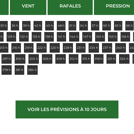
VENT
RAFALES
PRESSION
33 h
36 h
39 h
42 h
45 h
48 h
51 h
54 h
57 h
60 h
63 h
66 h
 h
129 h
132 h
135 h
138 h
141 h
144 h
147 h
150 h
153 h
156 h
213 h
216 h
219 h
222 h
225 h
228 h
231 h
234 h
237 h
240 h
24
297 h
300 h
303 h
306 h
309 h
312 h
315 h
318 h
321 h
324 h
378 h
381 h
384 h
VOIR LES PRÉVISIONS À 10 JOURS