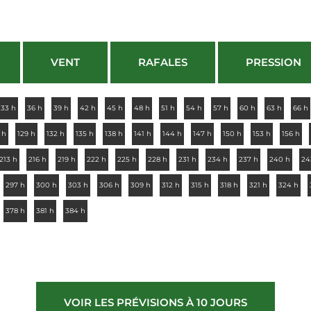
VENT
RAFALES
PRESSION
33 h
36 h
39 h
42 h
45 h
48 h
51 h
54 h
57 h
60 h
63 h
66 h
 h
129 h
132 h
135 h
138 h
141 h
144 h
147 h
150 h
153 h
156 h
213 h
216 h
219 h
222 h
225 h
228 h
231 h
234 h
237 h
240 h
24
297 h
300 h
303 h
306 h
309 h
312 h
315 h
318 h
321 h
324 h
378 h
381 h
384 h
VOIR LES PRÉVISIONS À 10 JOURS