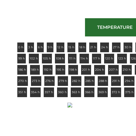
TEMPERATURE
0 h
3 h
6 h
9 h
12 h
15 h
18 h
21 h
24 h
27 h
30 h
99 h
102 h
105 h
108 h
111 h
114 h
117 h
120 h
123 h
126
186 h
189 h
192 h
195 h
198 h
201 h
204 h
207 h
210 h
270 h
273 h
276 h
279 h
282 h
285 h
288 h
291 h
294 h
351 h
354 h
357 h
360 h
363 h
366 h
369 h
372 h
375 h