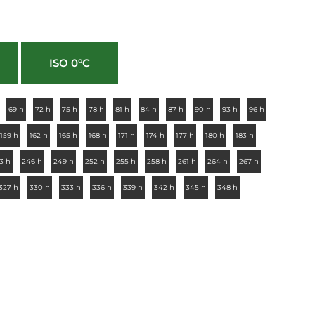
ISO 0°C
69 h
72 h
75 h
78 h
81 h
84 h
87 h
90 h
93 h
96 h
159 h
162 h
165 h
168 h
171 h
174 h
177 h
180 h
183 h
3 h
246 h
249 h
252 h
255 h
258 h
261 h
264 h
267 h
327 h
330 h
333 h
336 h
339 h
342 h
345 h
348 h